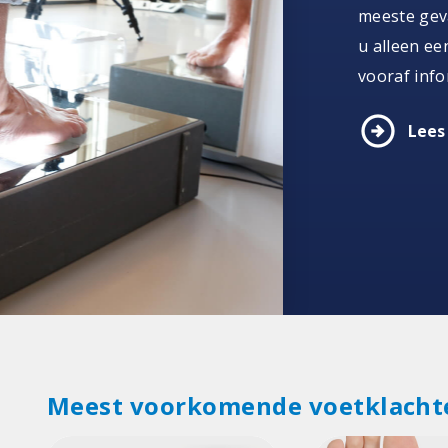
meeste geva
u alleen ee
vooraf info
arrow_circle_right
Lees
Meest voorkomende voetklacht