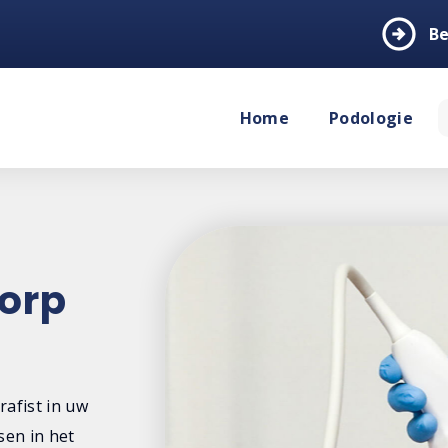
arrow_circle_right
Be
Home
Podologie
orp
afist in uw
sen in het