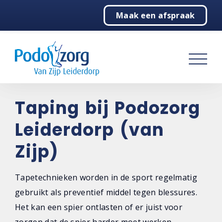
Maak een afspraak
Home
Podologie
Behandelingen
Behandelingen overzicht
Taping bij Podozorg
Echografie
Leiderdorp (van
Steunzolen
Zijp)
Maatslippers
Tapetechnieken worden in de sport regelmatig
Schoenadvies
gebruikt als preventief middel tegen blessures.
Het kan een spier ontlasten of er juist voor
Ortheses en vilttechnieken