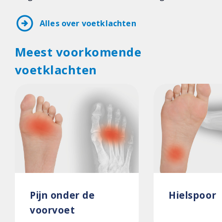
arrow_circle_right
Alles over voetklachten
Meest voorkomende
voetklachten
Pijn onder de
Hielspoor
voorvoet