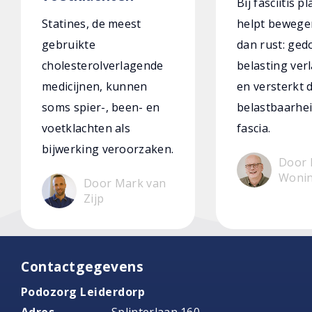
Bij fasciitis p
Statines, de meest
helpt bewege
gebruikte
dan rust: ged
cholesterolverlagende
belasting verl
medicijnen, kunnen
en versterkt 
soms spier-, been- en
belastbaarhei
voetklachten als
fascia.
bijwerking veroorzaken.
Door 
Woni
Door Mark van
Zijp
Contactgegevens
Podozorg Leiderdorp