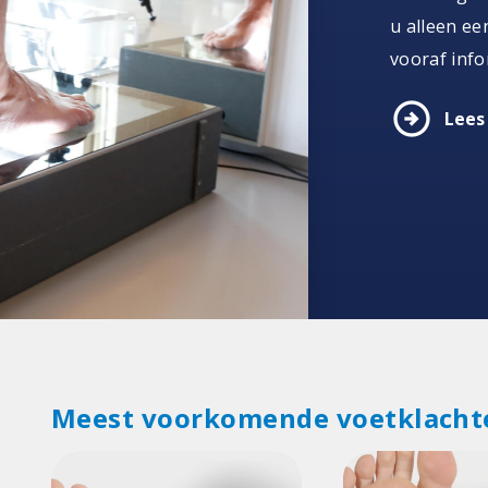
u alleen ee
vooraf info
arrow_circle_right
Lees
Meest voorkomende voetklacht