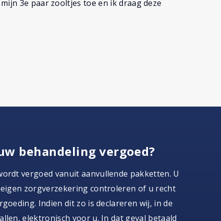
mijn 3e paar zooltjes toe en ik draag deze
uw behandeling vergoed?
wordt vergoed vanuit aanvullende pakketten. U
 eigen zorgverzekering controleren of u recht
goeding. Indien dit zo is declareren wij, in de
llen, elektronisch voor u. In dat geval betaald