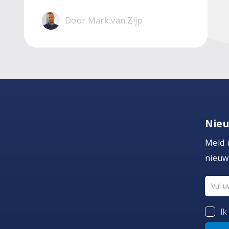
Door Mark van Zijp
Nieu
Meld 
nieuw