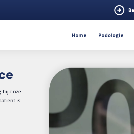
arrow_circle_right
Be
Home
Podologie
ce
 bij onze
atiënt is