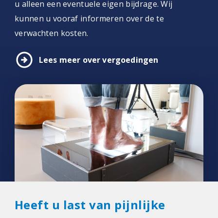
u alleen een eventuele eigen bijdrage. Wij
kunnen u vooraf informeren over de te
verwachten kosten.
arrow_circle_right
Lees meer over vergoedingen
Heeft u last van pijnlijke