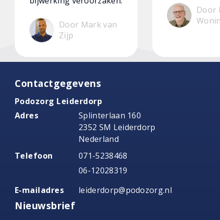
bijwerking veroorzaken.
Door 
Woni
Door Mark van
Zijp
Contactgegevens
Podozorg Leiderdorp
Adres
Splinterlaan 160
2352 SM Leiderdorp
Nederland
Telefoon
071-5238468
06-12028319
E-mailadres
leiderdorp@podozorg.nl
Nieuwsbrief