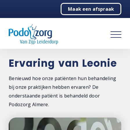
Maak een afspraak
Home
Podologie
Behandelingen
Over ons
Ervaring van Leonie
Contact
Benieuwd hoe onze patiënten hun behandeling
bij onze praktijken hebben ervaren? De
onderstaande patiënt is behandeld door
Podozorg Almere.