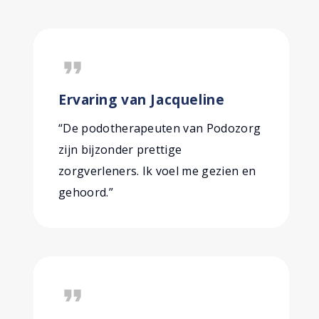
format_quote
Ervaring van Jacqueline
“De podotherapeuten van Podozorg
zijn bijzonder prettige
zorgverleners. Ik voel me gezien en
gehoord.”
format_quote