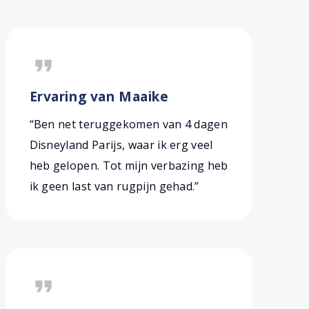
format_quote
Ervaring van Maaike
“Ben net teruggekomen van 4 dagen
Disneyland Parijs, waar ik erg veel
heb gelopen. Tot mijn verbazing heb
ik geen last van rugpijn gehad.”
format_quote