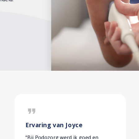
format_quote
Ervaring van Joyce
“Bij Podozorg werd ik goed en