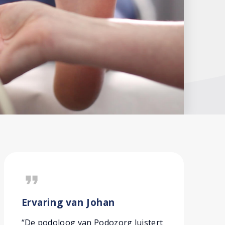
format_quote
Ervaring van Johan
“De podoloog van Podozorg luistert