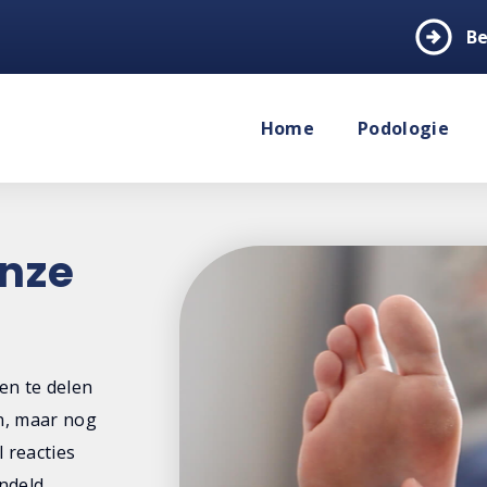
arrow_circle_right
Be
Home
Podologie
onze
en te delen
n, maar nog
l reacties
ndeld.