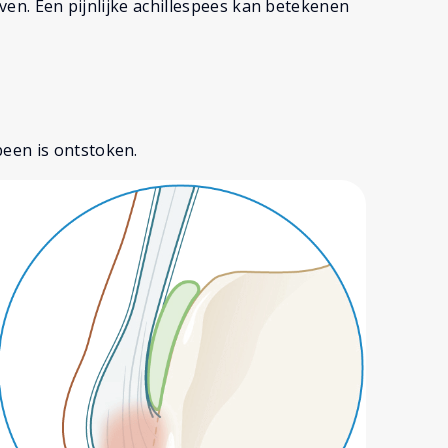
even. Een pijnlijke achillespees kan betekenen
been is ontstoken.