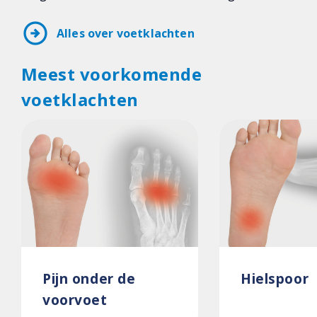
arrow_circle_right
Alles over voetklachten
Meest voorkomende
voetklachten
Pijn onder de
Hielspoor
voorvoet