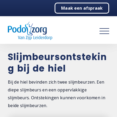
Maak een afspraak
Home
Podologie
Behandelingen
Over ons
Slijmbeursontstekin
g bij de hiel
Contact
Bij de hiel bevinden zich twee slijmbeurzen. Een
diepe slijmbeurs en een oppervlakkige
slijmbeurs. Ontstekingen kunnen voorkomen in
beide slijmbeurzen.