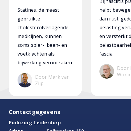
Bij fasciitis p
Statines, de meest
helpt bewege
gebruikte
dan rust: ged
cholesterolverlagende
belasting verl
medicijnen, kunnen
en versterkt 
soms spier-, been- en
belastbaarhei
voetklachten als
fascia.
bijwerking veroorzaken.
Door 
Woni
Door Mark van
Zijp
Contactgegevens
Podozorg Leiderdorp